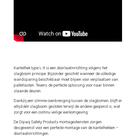
Kantelhek type L-X is een doorlaatinrichting volgens het
slagboom principe. Bijzonder geschikt wanneer de volledige
wandsparing beschikbaar moet blijven voor verplaatsen van
palletlasten. Tevens de perfecte oplossing voor naar binnen
slaande deuren.
Dankzij een slimme overbrenging tussen de slagbomen, blijft er
altijd één slagboom gesloten terwijl de andere geopend is, wat
zorgt voor een continu veilige werkomgeving.
De Dipaq Safety Products montagediensten zorgen
desgewenst voor een perfecte montage van de kantelhekken –
doorlaatinrichtingen.