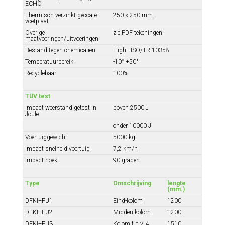
ECHO
Thermisch verzinkt gecoate
250 x 250 mm.
voetplaat
Overige
zie PDF tekeningen
maatvoeringen/uitvoeringen
Bestand tegen chemicaliën
High - ISO/TR 10358
Temperatuurbereik
-10° +50°
Recyclebaar
100%
TÜV test
Impact weerstand getest in
boven 2500 J
Joule
onder 10000 J
Voertuiggewicht
5000 kg
Impact snelheid voertuig
7,2 km/h
Impact hoek
90 graden
Type
Omschrijving
lengte
(mm.)
DFKI+FU1
Eind-kolom
1200
DFKI+FU2
Midden-kolom
1200
DFKI+FU3
Kolom t.b.v. 4
1510