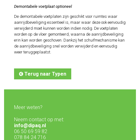
Demontabele voetplaat optioneel
De demontabele voetplaten zijn geschikt voor ruimtes waar
aanrijdbeveiliging essentieel is, maar waar deze ook eenvoudig
verwijderd moet kunnen worden indien nodig. De voetplaten
worden op de vloer gemonteerd, waarna de aanrijdbeveiliging
erin kan worden geschoven. Dankzij het schuifmechanisme kan
de aanrijdbeveiliging snel worden verwijderd en eenvoudig
weer teruggeplaatst.
Terug naar Typen
Meer weten?
Neem contact op met:
info@dipaq.nl
06 50 69 59 82
078 84 24 716